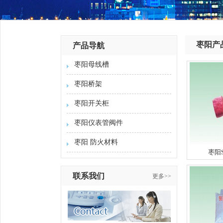
枣阳产
产品导航
枣阳母线槽
枣阳桥架
枣阳开关柜
枣阳仪表管阀件
枣阳 防火材料
枣阳S
联系我们
更多>>