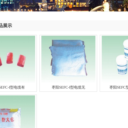
1
2
3
品展示
EFC-I型电缆有
枣阳SEFC-I型电缆无
枣阳SEF