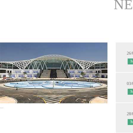
NE
26/
03/
...
28/