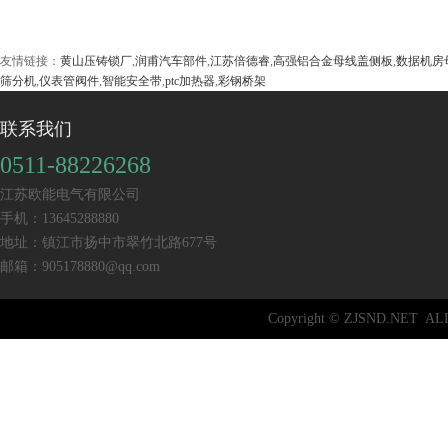
友情链接：
黄山压铸锁厂
,
润甫汽车部件
,
江苏倍德睿
,
高强铝合金母线盖侧板
,
数据机房
筛分机
,
仪表管阀件
,
智能安全带
,
ptc加热器
,
彩钢桥架
联系我们
0511-88226268
江苏欧能电气有限公司
手机：13645288880
地址：镇江市扬中市翠竹北路677号
邮箱：905178880@qq.com
Copyright © ZJSND.NET 