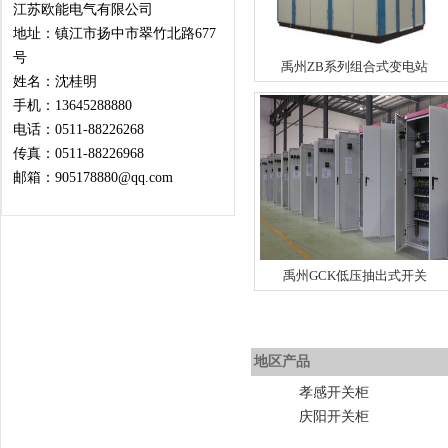
江苏欧能电气有限公司
地址：镇江市扬中市翠竹北路677
号
禹州ZB系列组合式变电站
姓名：沈桂明
手机：13645288880
电话：0511-88226268
传真：0511-88226968
邮箱：905178880@qq.com
禹州GCK低压抽出式开关
地区产品
孝感开关柜
庆阳开关柜