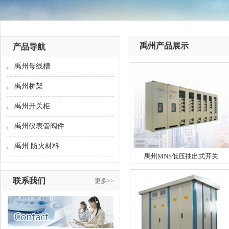
禹州产品展示
产品导航
禹州母线槽
禹州桥架
禹州开关柜
禹州仪表管阀件
禹州 防火材料
禹州MNS低压抽出式开关
联系我们
更多>>