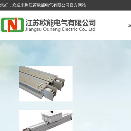
您好，欢迎来到江苏欧能电气有限公司官方网站