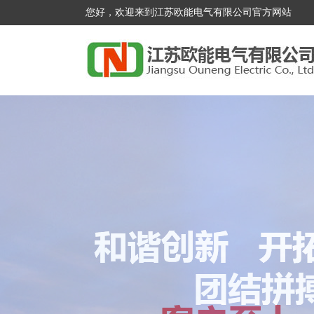
您好，欢迎来到江苏欧能电气有限公司官方网站