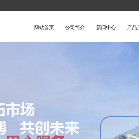
网站首页
公司简介
新闻中心
产品