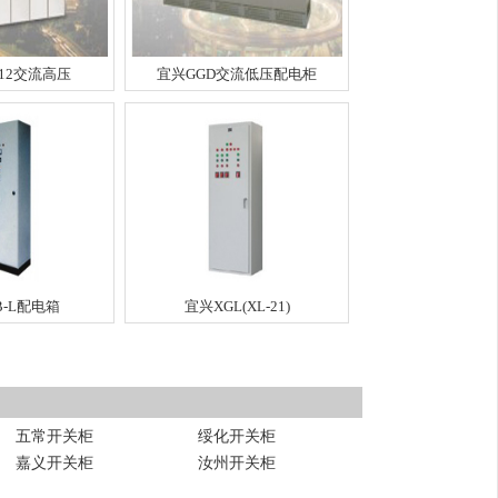
-12交流高压
宜兴GGD交流低压配电柜
B-L配电箱
宜兴XGL(XL-21)
五常开关柜
绥化开关柜
嘉义开关柜
汝州开关柜