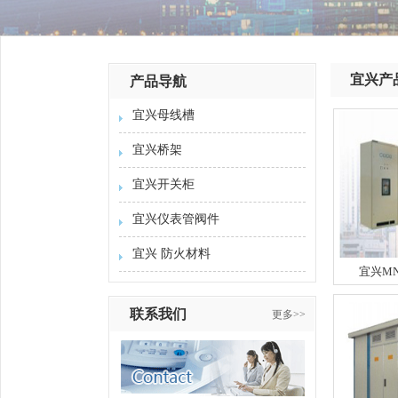
宜兴产
产品导航
宜兴母线槽
宜兴桥架
宜兴开关柜
宜兴仪表管阀件
宜兴 防火材料
宜兴M
联系我们
更多>>