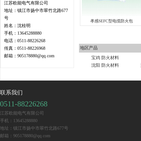
江苏欧能电气有限公司
地址：镇江市扬中市翠竹北路677
号
孝感SEFC型电缆防火包
姓名：沈桂明
手机：13645288880
电话：0511-88226268
地区产品
传真：0511-88226968
邮箱：905178880@qq.com
宝鸡 防火材料
沈阳 防火材料
联系我们
0511-88226268
江苏欧能电气有限公司
手机：13645288880
地址：镇江市扬中市翠竹北路677号
邮箱：905178880@qq.com