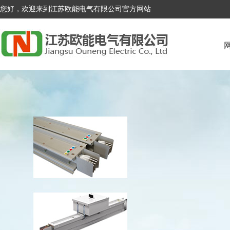
您好，欢迎来到江苏欧能电气有限公司官方网站