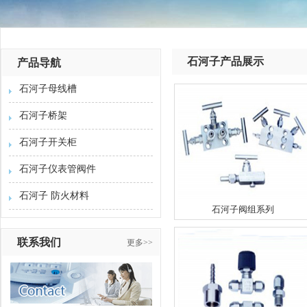
石河子产品展示
产品导航
石河子母线槽
石河子桥架
石河子开关柜
石河子仪表管阀件
石河子 防火材料
石河子阀组系列
联系我们
更多>>