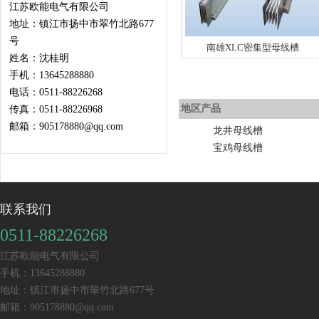
江苏欧能电气有限公司
地址：镇江市扬中市翠竹北路677
号
南雄XLC密集型母线槽
姓名：沈桂明
手机：13645288880
电话：0511-88226268
地区产品
传真：0511-88226968
邮箱：905178880@qq.com
龙井母线槽
宝鸡母线槽
联系我们
0511-88226268
江苏欧能电气有限公司
手机：13645288880
地址：镇江市扬中市翠竹北路677号
邮箱：905178880@qq.com