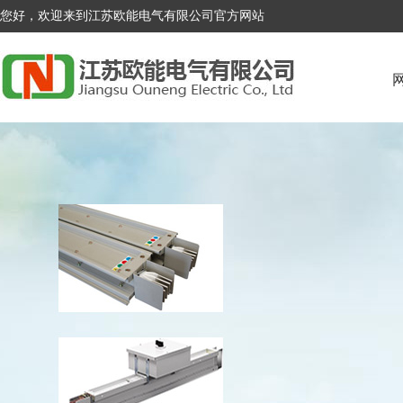
您好，欢迎来到江苏欧能电气有限公司官方网站