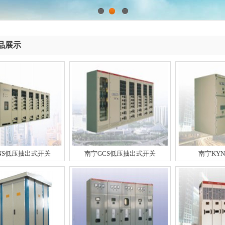
1
2
3
品展示
NS低压抽出式开关
南宁GCS低压抽出式开关
南宁KYN