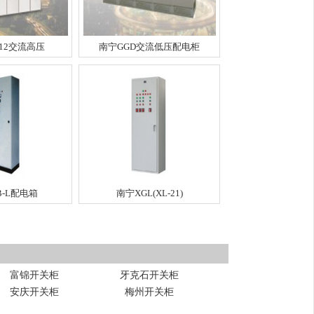
-12交流高压
南宁GGD交流低压配电柜
B-L配电箱
南宁XGL(XL-21)
富锦开关柜
牙克石开关柜
安庆开关柜
梅州开关柜