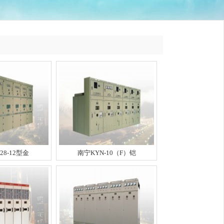
28-12型金
南宁KYN-10（F）铠