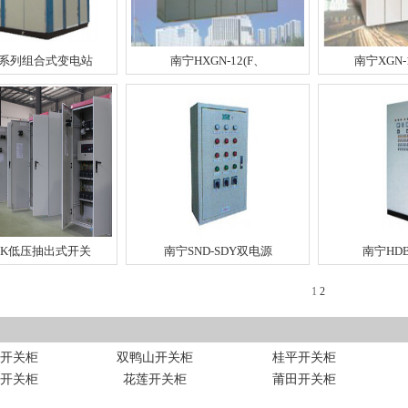
B系列组合式变电站
南宁HXGN-12(F、
南宁XGN
CK低压抽出式开关
南宁SND-SDY双电源
南宁HD
1
2
开关柜
双鸭山开关柜
桂平开关柜
开关柜
花莲开关柜
莆田开关柜