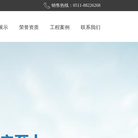
销售热线：0511-88226268
展示
荣誉资质
工程案例
联系我们