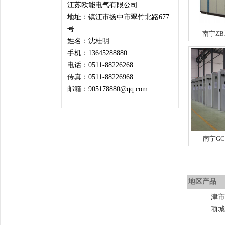
江苏欧能电气有限公司
地址：镇江市扬中市翠竹北路677
号
南宁Z
姓名：沈桂明
手机：13645288880
电话：0511-88226268
传真：0511-88226968
邮箱：905178880@qq.com
南宁G
地区产品
津市
项城