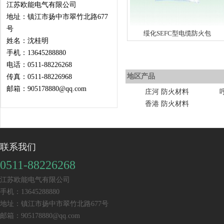
江苏欧能电气有限公司
地址：镇江市扬中市翠竹北路677
号
绥化SEFC型电缆防火包
姓名：沈桂明
手机：13645288880
电话：0511-88226268
地区产品
传真：0511-88226968
邮箱：905178880@qq.com
庄河 防火材料
香港 防火材料
联系我们
0511-88226268
江苏欧能电气有限公司
手机：13645288880
地址：镇江市扬中市翠竹北路677号
邮箱：905178880@qq.com