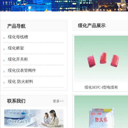
绥化产品展示
产品导航
绥化母线槽
绥化桥架
绥化开关柜
绥化仪表管阀件
绥化 防火材料
绥化SEFC-I型电缆有
联系我们
更多>>