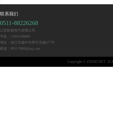
联系我们
0511-88226268
江苏欧能电气有限公司
手机：13645288880
地址：镇江市扬中市翠竹北路677号
邮箱：905178880@qq.com
Copyright © ZJSND.NET 