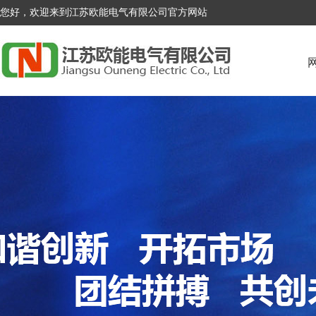
您好，欢迎来到江苏欧能电气有限公司官方网站