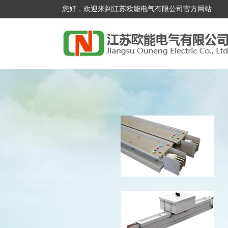
您好，欢迎来到江苏欧能电气有限公司官方网站