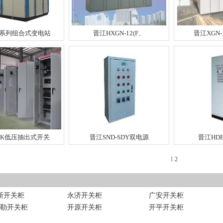
B系列组合式变电站
晋江HXGN-12(F、
晋江XGN
CK低压抽出式开关
晋江SND-SDY双电源
晋江HD
1
2
斯开关柜
永济开关柜
广安开关柜
勒开关柜
开原开关柜
开平开关柜