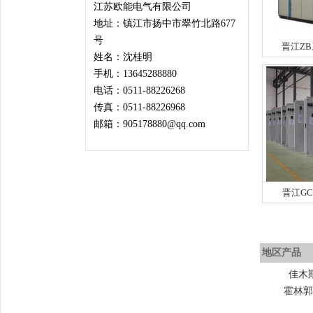
江苏欧能电气有限公司
地址：镇江市扬中市翠竹北路677
号
晋江Z
姓名：沈桂明
手机：13645288880
电话：0511-88226268
传真：0511-88226968
邮箱：905178880@qq.com
晋江G
地区产品
佳木
霍林郭