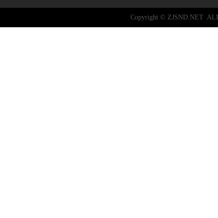
Copyright © ZJSND.NET 