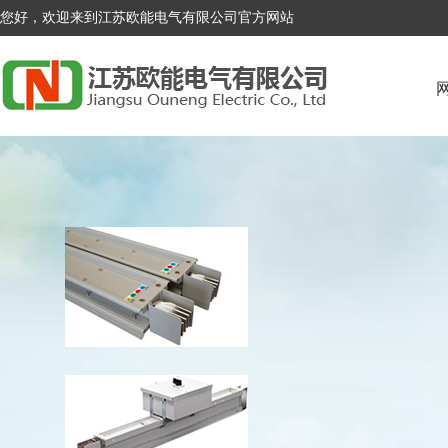
您好，欢迎来到江苏欧能电气有限公司官方网站