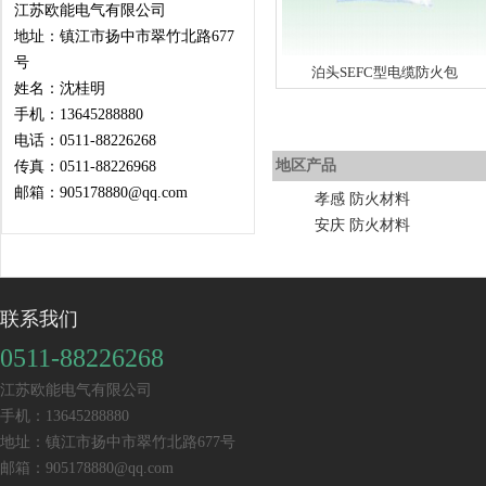
江苏欧能电气有限公司
地址：镇江市扬中市翠竹北路677
号
泊头SEFC型电缆防火包
姓名：沈桂明
手机：13645288880
电话：0511-88226268
地区产品
传真：0511-88226968
邮箱：905178880@qq.com
孝感 防火材料
安庆 防火材料
联系我们
0511-88226268
江苏欧能电气有限公司
手机：13645288880
地址：镇江市扬中市翠竹北路677号
邮箱：905178880@qq.com