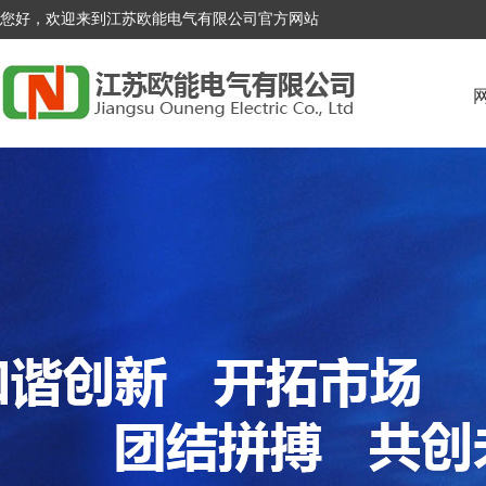
您好，欢迎来到江苏欧能电气有限公司官方网站