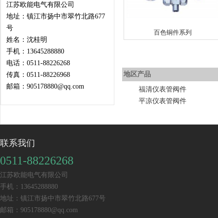
江苏欧能电气有限公司
地址：镇江市扬中市翠竹北路677
号
百色铜件系列
姓名：沈桂明
手机：13645288880
电话：0511-88226268
地区产品
传真：0511-88226968
邮箱：905178880@qq.com
福清仪表管阀件
平凉仪表管阀件
联系我们
0511-88226268
江苏欧能电气有限公司
手机：13645288880
地址：镇江市扬中市翠竹北路677号
邮箱：905178880@qq.com