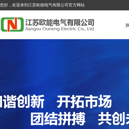
您好，欢迎来到江苏欧能电气有限公司官方网站