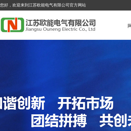
您好，欢迎来到江苏欧能电气有限公司官方网站