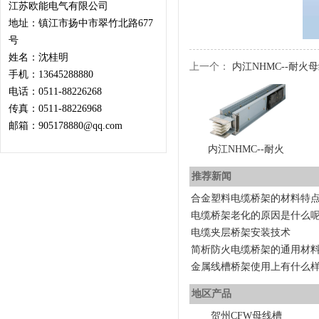
江苏欧能电气有限公司
地址：镇江市扬中市翠竹北路677
号
姓名：沈桂明
上一个：
内江NHMC--耐火
手机：13645288880
电话：0511-88226268
传真：0511-88226968
邮箱：905178880@qq.com
内江NHMC--耐火
推荐新闻
合金塑料电缆桥架的材料特
电缆桥架老化的原因是什么
电缆夹层桥架安装技术
简析防火电缆桥架的通用材
金属线槽桥架使用上有什么
地区产品
贺州CFW母线槽