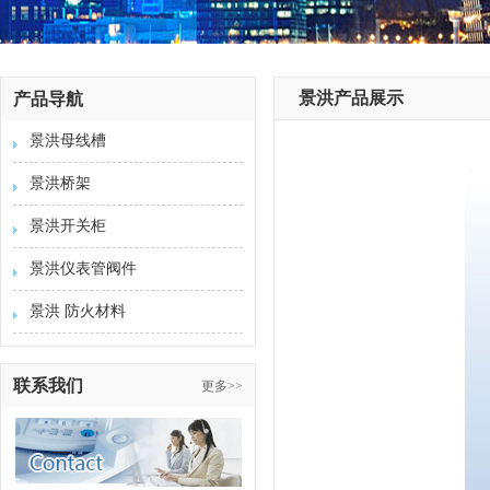
景洪产品展示
产品导航
景洪母线槽
景洪桥架
景洪开关柜
景洪仪表管阀件
景洪 防火材料
联系我们
更多>>