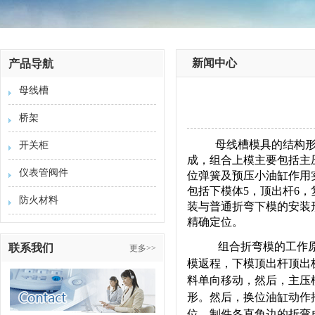
新闻中心
产品导航
母线槽
桥架
母线槽
模具的结构
开关柜
成，组合上模主要包括主
仪表管阀件
位弹簧及预压小油缸作用
包括下模体
5
，顶出杆
6
，
防火材料
装与普通折弯下模的安装
精确定位。
组合折弯模的工作
联系我们
更多>>
模返程，下模顶出杆顶出
料单向移动，然后，主压
形。然后，换位油缸动作
位，制件各直角边的折弯