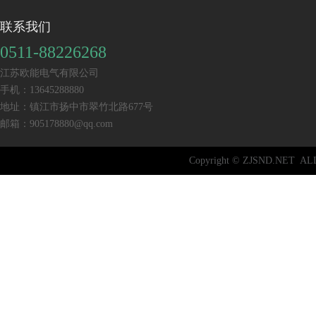
联系我们
0511-88226268
江苏欧能电气有限公司
手机：13645288880
地址：镇江市扬中市翠竹北路677号
邮箱：905178880@qq.com
Copyright © ZJSND.NET 